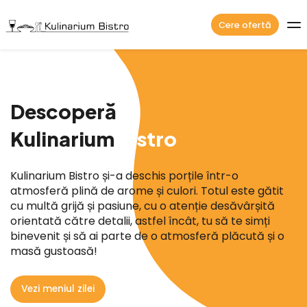
Cere ofertă
Acasă
Meniul Zilei
Descoperă
Kulinarium
Bistro
Evenimente
Media
Kulinarium Bistro și-a deschis porțile într-o
atmosferă plină de arome și culori. Totul este gătit
Despre noi
cu multă grijă și pasiune, cu o atenție desăvârșită
orientată către detalii, astfel încât, tu să te simți
binevenit și să ai parte de o atmosferă plăcută și o
Proiecte
masă gustoasă!
Contact
Vezi meniul zilei